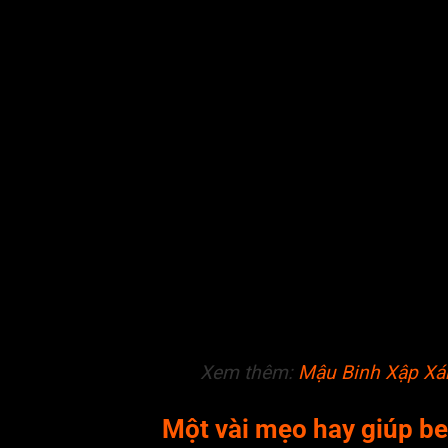
Chơi Tài Xỉu ăn tiền thật tại 79King có 
quy trình 5 bước cơ bản dành cho bet th
Bước 1: Đăng nhập vào tài khoản của 
liên kết giả mạo làm ảnh hưởng đến q
Bước 2: Người chơi tiến hành chọn tự
Bước 3: Bắt đầu ván cược, bet thủ tiế
Bước 4: Dealer bắt đầu lắc mạnh 3 viê
chúng trên bàn đề mọi người có thể b
Bước 5: Sau khi đã có kết quả, tiền t
với hệ thống.
Xem thêm:
Mậu Binh Xập X
Một vài mẹo hay giúp b