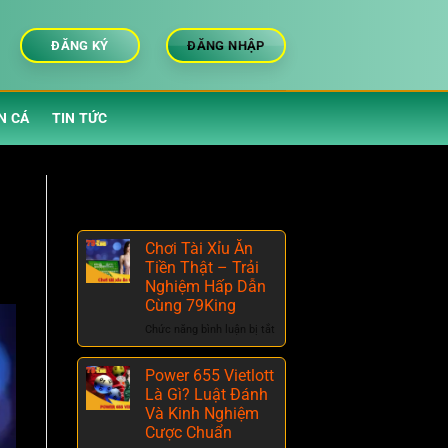
ĐĂNG KÝ
ĐĂNG NHẬP
N CÁ
TIN TỨC
BÀI VIẾT MỚI NHẤT
Chơi Tài Xỉu Ăn
Tiền Thật – Trải
Nghiệm Hấp Dẫn
Cùng 79King
Chức năng bình luận bị tắt
ở
Chơi
Tài
Power 655 Vietlott
Xỉu
Là Gì? Luật Đánh
Ăn
Và Kinh Nghiệm
Tiền
Cược Chuẩn
Thật