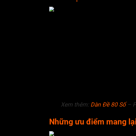
Giới thiệ
Tài Xỉu là trò chơi dân gian Việt Nam đư
phát triển trên nền tảng trực tuyến giú
hiện bởi 3 con xúc sắc với 6 mặt đánh số
hoặc cửa xỉu tùy theo thể loại đã chọn.
Chơi Tài Xỉu ăn tiền thật không chỉ mang
có thêm nguồn thu nhập mới nhờ game. 
vững các kỹ năng sẽ có cơ hội dành chiế
Xem thêm:
Dàn Đề 80 Số
– P
Những ưu điểm mang lại 