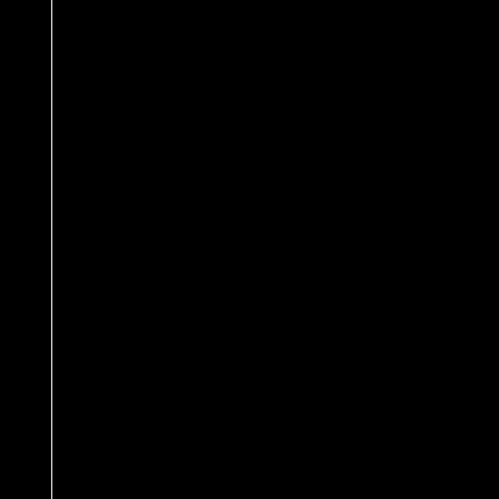
í
.
n
i