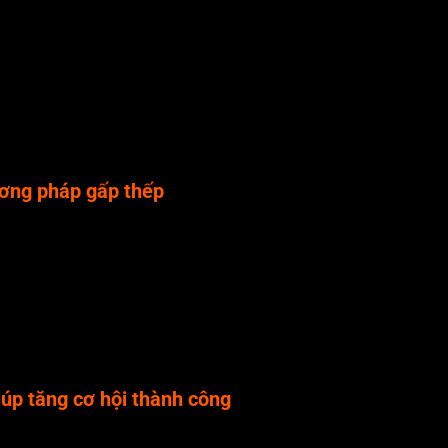
 mí vài kinh nghiệm thành công
ia đơn giản nhưng lại có thể nhận được tiền thật. Tuy nhiên khô
n thắng, vậy nên bạn nên tham khảo qua những mẹo hay dưới đâ
hương pháp gấp thếp
u quả cao đó chính là cược gấp thếp. Đây là hình thức quá que
số vốn khá giả để có thể theo được quy luật.
với số tiền nhỏ, nếu thắng người tham gia vẫn giữ nguyên mức
ôi số tiền cược. Dựa trên quy tắc này bet thủ sẽ mang về số tiề
iúp tăng cơ hội thành công
c bắt cầu bệt sẽ mang lại xác suất trúng thưởng cao. Phương ph