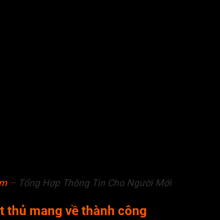
cách tham gia đơn giản mà ai cũng thực hiện được. Dưới đây là
ủ:
mình tại nhà cái thông qua đường link chính thống, tránh các
uá trình trải nghiệm.
a game Tài Xỉu cùng với hình thức cược phù hợp.
n hành đặt chip vào các tùy chọn trên bàn.
n xúc sắc trong cốc để chúng dịch chuyển vị trí, sau đó đặt
iết được kết quả.
hắng cược sẽ được nhà cái trải theo tỷ lệ theo tài khoản đã đăng
ám
– Tổng Hợp Thông Tin Cho Người Mới
et thủ mang về thành công