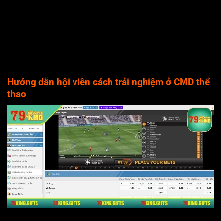
giá trị chỉ trong thời gian ngắn. Điều này cũng có tác dụng
trong việc khích lệ tinh thần để mọi người cùng thử sức dự
đoán. Hơn nữa, tỷ lệ thắng được cập nhật sát sao trong
trận đấu đảm bảo sự công bằng và minh bạch cho toàn bộ
bet thủ.
Hướng dẫn hội viên cách trải nghiệm ở CMD thể
thao
Dễ dàng tham gia đặt cược tại sảnh CMD của 79KING