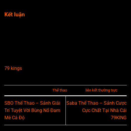
và chọn mức cược phù hợp.
Kết luận
Trên đây là tất cả các thông tin về CMD thể thao cung cấp
cho độc giả tham khảo hiểu rõ ràng hơn về sảnh. Nơi đây
sẽ cung cấp đến nhiều lựa chọn đặt cược hấp dẫn để bet
thủ thỏa sức khám phá trải nghiệm cùng hòa mình tận
hưởng không khí sôi động của bộ môn yêu thích. Chúc anh
em sẽ có những giây phút thú vị khi bước đến sảnh cược
79 kings
đặc sắc nhé.
Bài viết này được đăng trong
Thể thao
. Đánh dấu
liên kết thường trực
.
SBO Thể Thao – Sảnh Giải
Saba Thể Thao – Sảnh Cược
Trí Tuyệt Vời Bùng Nổ Đam
Cực Chất Tại Nhà Cái
Mê Cá Độ
79KING