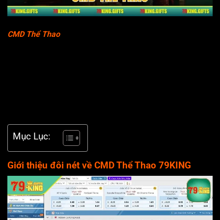
CMD Thể Thao
là điểm đến hứa hẹn mang tới nhiều sự thú
vị cho người chơi khi tam gia. Sảnh cược này được thiết kế
với phong cách riêng giúp những ai đam mê các bộ môn
có thể thỏa mãn niềm vui và tận hưởng thử sức đặt cược.
Bài viết cập nhật dưới đây sẽ thông tin đến anh em rõ ràng
hơn về sảnh thể thao mà nhiều người đánh giá cao tại
79KING nhé.
Mục Lục:
Giới thiệu đôi nét về CMD Thể Thao 79KING