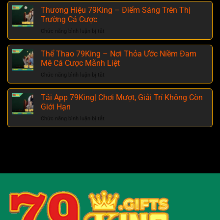
Chuẩn
Phục
Số
Thương Hiệu 79King – Điểm Sáng Trên Thị
Game
79King
Trường Cá Cược
Bài
–
Đỉnh
Trải
Chức năng bình luận bị tắt
ở
Cao
Nghiệm
Thương
Cho
Cá
Hiệu
Thể Thao 79King – Nơi Thỏa Ước Niềm Đam
Tân
Cược
79King
Thủ
Mê Cá Cược Mãnh Liệt
Hiệu
–
Quả
Điểm
Chức năng bình luận bị tắt
ở
Cho
Sáng
Thể
Bet
Trên
Thao
Tải App 79King| Chơi Mượt, Giải Trí Không Còn
Thủ
Thị
79King
Giới Hạn
Trường
–
Cá
Nơi
Chức năng bình luận bị tắt
ở
Cược
Thỏa
Tải
Ước
App
Niềm
79King|
Đam
Chơi
Mê
Mượt,
Cá
Giải
Cược
Trí
Mãnh
Không
Liệt
Còn
Giới
Hạn