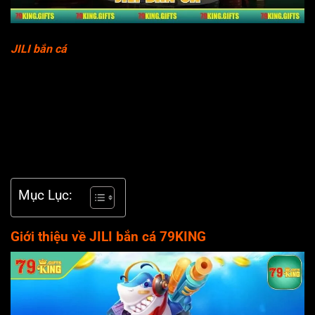
JILI bắn cá
tại 79KING là sảnh game hấp dẫn, thu hút
đông đảo người chơi trên nền tảng trực tuyến. Khi tham
gia, bạn như được ngâm mình vào lòng đại dương rộng
lớn, nhiều màu sắc và thỏa sức chinh phục khả năng săn
thưởng. Để tìm hiểu rõ nét hơn về sảnh game này, anh em
hãy tham khảo nội dung chi tiết được chia sẻ ngay sau
đây.
Mục Lục:
Giới thiệu về JILI bắn cá 79KING