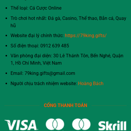
Thể loại: Cá Cược Online
Trò chơi hot nhất: Đá gà, Casino, Thể thao, Bắn cá, Quay
hũ
Website đại lý chính thức:
https://79king.gifts/
Số điện thoại: 0912 639 485
Văn phòng đại diện: 30 Lê Thánh Tôn, Bến Nghé, Quận
1, Hồ Chí Minh, Việt Nam
Email:
79king.gifts@gmail.com
Người chịu trách nhiệm website:
Hoàng Bách
CỔNG THANH TOÁN