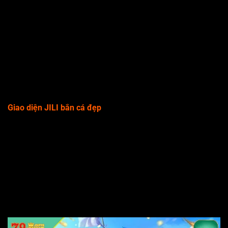
toàn có thể yên tâm bởi sản phẩm được cấp phép từ tổ
chức có thẩm quyền trên thế giới. Tất cả hoạt động diễn ra
trong trò chơi đều chấp hành nghiêm chỉnh điều lệ, quy
định, tuyệt đối không có tình trạng lừa đảo. Song song với
đó, hệ thống game bắn cá JILI còn cập nhật phần mềm mã
hóa hiện đại, đa chiều đảm bảo tính toàn, bảo mật thông
tin khách hàng.
Giao diện JILI bắn cá đẹp
Giao diện chính là yếu tố lớn góp phần tạo nên sự thành
công của game bởi nó sẽ đồng hành cùng người chơi trong
suốt quá trình trải nghiệm. Thấu hiểu được điều này, hệ
thống đã đầu tư mạnh mẽ vào thiết kế đồ họa tạo nên một
điểm đến sinh động, hấp dẫn. Khi truy cập vào game anh
em sẽ cảm nhận như đang ngâm mình dưới lòng đại
dương và mong muốn đắm mình thật lâu.