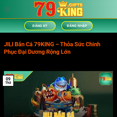
Bỏ
qua
nội
dung
ĐĂNG KÝ
ĐĂNG NHẬP
JILI Bắn Cá 79KING – Thỏa Sức Chinh
Phục Đại Dương Rộng Lớn
09
Th3