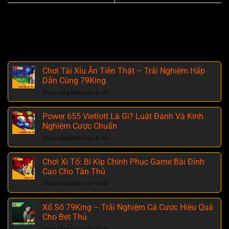
BÀI VIẾT MỚI NHẤT
Chơi Tài Xỉu Ăn Tiền Thật – Trải Nghiệm Hấp
Dẫn Cùng 79King
Chức năng bình luận bị tắt
ở
Chơi
Tài
Power 655 Vietlott Là Gì? Luật Đánh Và Kinh
Xỉu
Nghiệm Cược Chuẩn
Ăn
Tiền
Chức năng bình luận bị tắt
ở
Thật
Power
–
655
Chơi Xì Tố: Bí Kíp Chinh Phục Game Bài Đỉnh
Trải
Vietlott
Cao Cho Tân Thủ
Nghiệm
Là
Hấp
Gì?
Chức năng bình luận bị tắt
ở
Dẫn
Luật
Chơi
Cùng
Đánh
Xì
Xổ Số 79King – Trải Nghiệm Cá Cược Hiệu Quả
79King
Và
Tố:
Cho Bet Thủ
Kinh
Bí
Nghiệm
Kíp