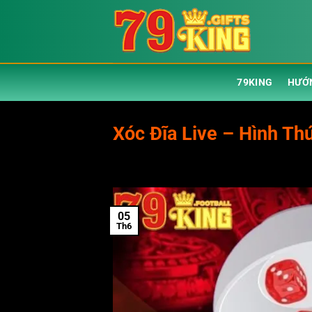
Bỏ
qua
nội
dung
79KING
HƯỚ
Xóc Đĩa Live – Hình Th
05
Th6