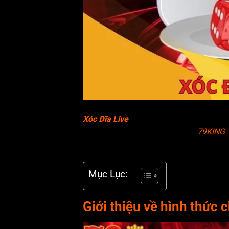
Xóc Đĩa Live
là trò chơi được nhiều ngườ
dẫn. Trong bài viết sau, nhà cái
79KING
s
vị.
Mục Lục:
Giới thiệu về hình thức 