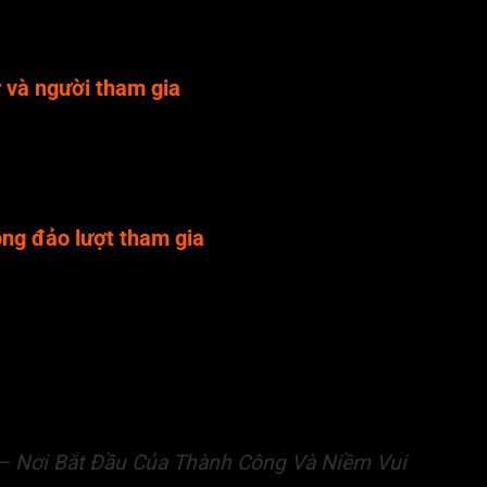
hiêm ngặt từ các quản lý cấp cao chính vì vậy mà bạn có thể yê
kỳ sự can thiệp từ bên thứ 3 nào.
r và người tham gia
 là cầu nối giữa những người có niềm đam mê với cá cược. Tại
chuyện trực tiếp với các Dealer xinh đẹp cùng người chơi trong v
n để giao lưu trải nghiệm.
ng đảo lượt tham gia
 người tham gia Xóc Đĩa Live phải kể đến tỷ lệ đặt cược hấp d
trị. Tại đây bạn có cơ hội nhận được giải thưởng lên tới hàng
ỷ lệ trả thưởng tương ứng không giống nhau. Ví dụ như cược chẵ
tỷ lệ cao hấp dẫn lên tới 1:12.
– Nơi Bắt Đầu Của Thành Công Và Niềm Vui