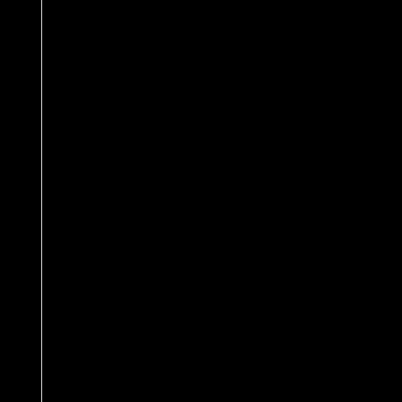
n
án.
ẫn
n