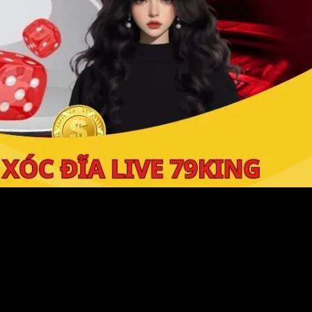
bản khi tham gia game mà bet thủ cần nắm
nên thích hợp cho mọi đối tượng. Trò chơi này dealer sẽ sử dụn
đĩa và xóc một cách ngẫu nhiên để chúng di chuyển tự do bên
án để tìm ra cửa đặt cược phù hợp sau khi kết thúc lượt Xóc Đĩa