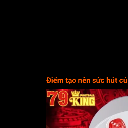
Live. Các tụ mà bet thủ có thể chọn bao
Chẵn – Lẻ: Đây là kết quả dự đoán dự
hoặc 3 đỏ 1 trắng và ngược lại.
Tứ tử: Là dự đoán 4 mặt của đồng xu
Cược 3 màu giống và 1 màu khác dựa
Sau khi người chơi đã hoàn thành các th
mở bát. Bet thủ may mắn có dự đoán khớp
Điểm tạo nên sức hút củ