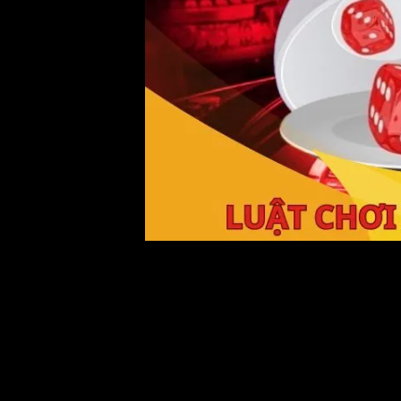
Những điều cơ 
Xóc đĩa có hình thức tham gia đơn giản 
4 đồng xu với 2 mặt khác nhau đặt vào 
trong chiếc bát.
Người tham gia sẽ phải quan sát, tính to