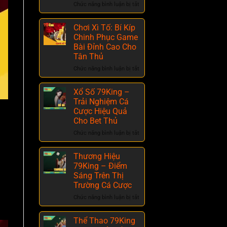
–
Chức năng bình luận bị tắt
ở
Trải
Power
Nghiệm
655
Chơi Xì Tố: Bí Kíp
Hấp
Vietlott
Dẫn
Chinh Phục Game
Là
Cùng
Bài Đỉnh Cao Cho
Gì?
79King
Tân Thủ
Luật
Đánh
Chức năng bình luận bị tắt
ở
Và
Chơi
Kinh
Xì
Xổ Số 79King –
Nghiệm
Tố:
Cược
Trải Nghiệm Cá
Bí
Chuẩn
Cược Hiệu Quả
Kíp
Cho Bet Thủ
Chinh
Phục
Chức năng bình luận bị tắt
ở
Game
Xổ
Bài
Số
Thương Hiệu
Đỉnh
79King
Cao
79King – Điểm
–
Cho
Sáng Trên Thị
Trải
Tân
Trường Cá Cược
Nghiệm
Thủ
Cá
Chức năng bình luận bị tắt
ở
Cược
Thương
Hiệu
Hiệu
Thể Thao 79King
Quả
79King