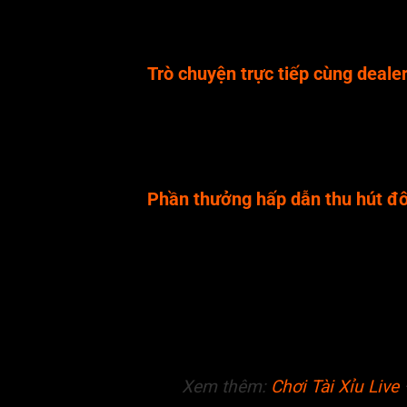
một cách trực tiếp và có sự giám sát ng
tâm về kết quả công bố sẽ không có bất 
Trò chuyện trực tiếp cùng deale
Game này còn được biết đến với vai trò
đây người tham gia có thể trao đổi, trò 
Tạo nên môi trường gần gũi và thân thiệ
Phần thưởng hấp dẫn thu hút đô
Một trong những yếu tố thu hút đông đảo
giúp bet thủ nhận về nhiều phần quà giá 
trăm triệu đồng.
Với các thể loại cược khác nhau sẽ có t
lẻ có tỷ lệ 1:1, hay hình thức Tứ tử sẽ có 
Xem thêm:
Chơi Tài Xỉu Live